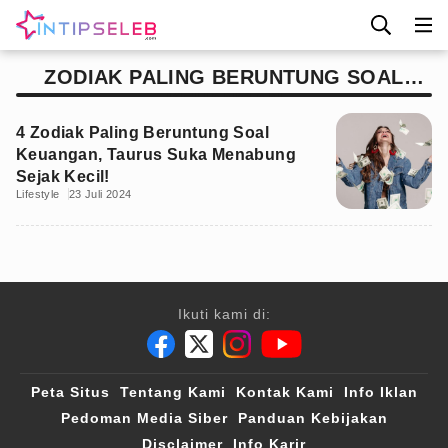
ZODIAK PALING BERUNTUNG SOAL
KEUANGAN
4 Zodiak Paling Beruntung Soal
Keuangan, Taurus Suka Menabung
Sejak Kecil!
Lifestyle
23 Juli 2024
Ikuti kami di:
Peta Situs
Tentang Kami
Kontak Kami
Info Iklan
Pedoman Media Siber
Panduan Kebijakan
Disclaimer
Info Karir