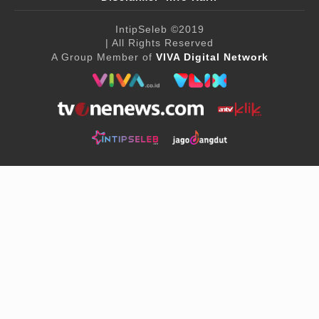
IntipSeleb
©2019
| All Rights Reserved
A Group Member of
VIVA Digital Network