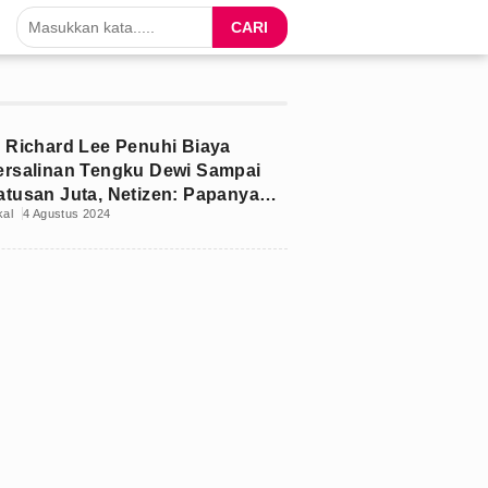
CARI
r Richard Lee Penuhi Biaya
ersalinan Tengku Dewi Sampai
atusan Juta, Netizen: Papanya
kal
4 Agustus 2024
ana?