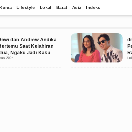
Korea
Lifestyle
Lokal
Barat
Asia
Indeks
Dewi dan Andrew Andika
d
ertemu Saat Kelahiran
P
dua, Ngaku Jadi Kaku
R
stus 2024
Lo
M