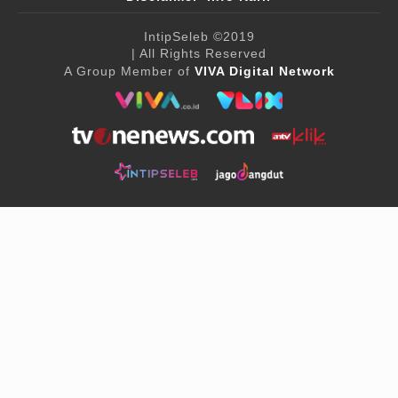
IntipSeleb
©2019
| All Rights Reserved
A Group Member of
VIVA Digital Network