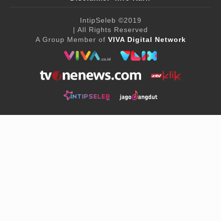
IntipSeleb
©2019
| All Rights Reserved
A Group Member of
VIVA Digital Network