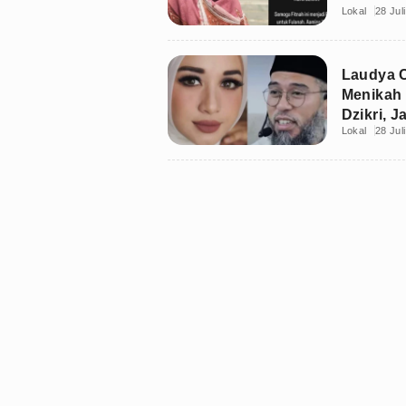
Lokal
28 Jul
Laudya C
Menikah 
Dzikri, J
Lokal
28 Jul