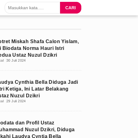
CARI
otret Miskah Shafa Calon Yislam,
i Biodata Norma Hauri Istri
edua Ustaz Nuzul Dzikri
kal
30 Juli 2024
audya Cynthia Bella Diduga Jadi
tri Ketiga, Ini Latar Belakang
staz Nuzul Dzikri
kal
29 Juli 2024
iodata dan Profil Ustaz
uhammad Nuzul Dzikri, Diduga
ikahi Laudya Cyntia Bella