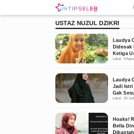
USTAZ NUZUL DZIKRI
Laudya 
Didesak K
Ketiga U
Lokal
4 Agu
Laudya C
Jadi Istr
Gak Ses
Lokal
29 Jul
Hoaks! 
Bella Din
Dibantah