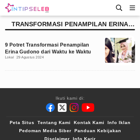
TRANSFORMASI PENAMPILAN ERINA
GUDONO
9 Potret Transformasi Penampilan
Erina Gudono dari Waktu ke Waktu
Lokal
29 Agustus 2024
Ikuti kami di:
Peta Situs
Tentang Kami
Kontak Kami
Info Iklan
Pedoman Media Siber
Panduan Kebijakan
Disclaimer
Info Karir