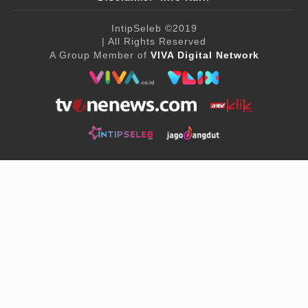
IntipSeleb
©2019
| All Rights Reserved
A Group Member of
VIVA Digital Network