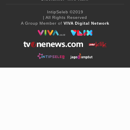
IntipSeleb
©2019
| All Rights Reserved
A Group Member of
VIVA Digital Network