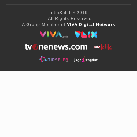
IntipSeleb
©2019
| All Rights Reserved
A Group Member of
VIVA Digital Network