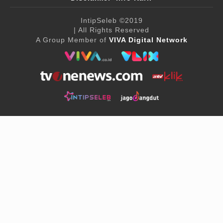
IntipSeleb
©2019
| All Rights Reserved
A Group Member of
VIVA Digital Network