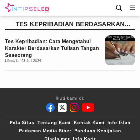
TES KEPRIBADIAN BERDASARKAN
TULISAN TANGAN
Tes Kepribadian: Cara Mengetahui
Karakter Berdasarkan Tulisan Tangan
Seseorang
Lifestyle
23 Juli 2024
Ikuti kami di:
Peta Situs
Tentang Kami
Kontak Kami
Info Iklan
Pedoman Media Siber
Panduan Kebijakan
Disclaimer
Info Karir