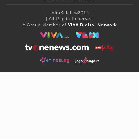
IntipSeleb
©2019
| All Rights Reserved
A Group Member of
VIVA Digital Network