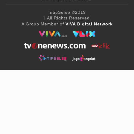
IntipSeleb
©2019
| All Rights Reserved
A Group Member of
VIVA Digital Network