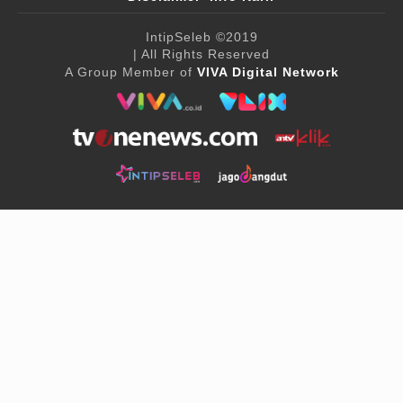
IntipSeleb
©2019
| All Rights Reserved
A Group Member of
VIVA Digital Network