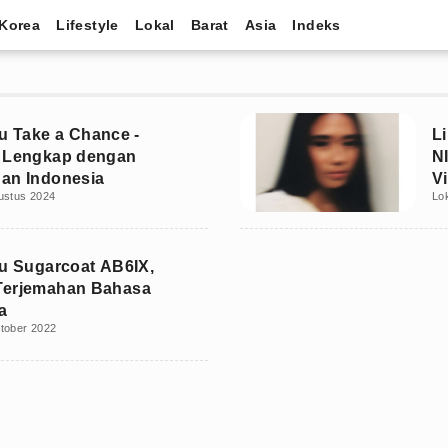
Korea
Lifestyle
Lokal
Barat
Asia
Indeks
gu Take a Chance -
L
9 Lengkap dengan
N
an Indonesia
Vi
ustus 2024
Lo
gu Sugarcoat AB6IX,
Terjemahan Bahasa
a
tober 2022