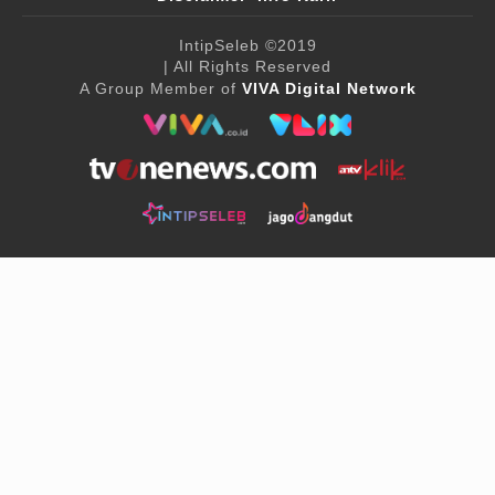
IntipSeleb
©2019
| All Rights Reserved
A Group Member of
VIVA Digital Network