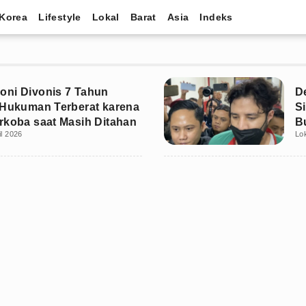
Korea
Lifestyle
Lokal
Barat
Asia
Indeks
ni Divonis 7 Tahun
D
 Hukuman Terberat karena
S
rkoba saat Masih Ditahan
B
il 2026
Lo