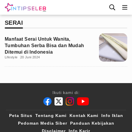
SERAI
Manfaat Serai Untuk Wanita,
Tumbuhan Serba Bisa dan Mudah
Ditemui di Indonesia
Lifestyle
20 Juni 2024
Ikuti kami di:
Peta Situs
Tentang Kami
Kontak Kami
Info Iklan
Pedoman Media Siber
Panduan Kebijakan
Disclaimer
Info Karir