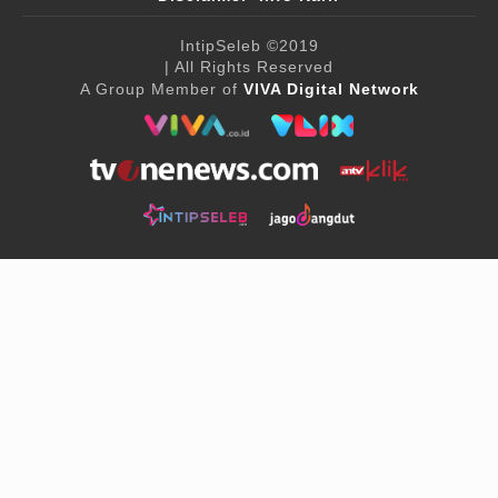
IntipSeleb
©2019
| All Rights Reserved
A Group Member of
VIVA Digital Network