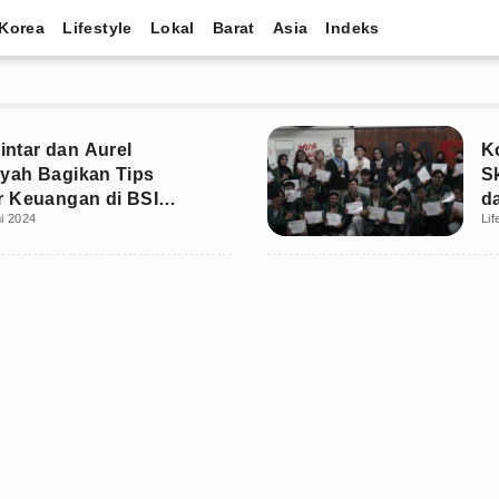
Korea
Lifestyle
Lokal
Barat
Asia
Indeks
lintar dan Aurel
K
yah Bagikan Tips
S
 Keuangan di BSI
d
i 2024
Lif
ional Expo 2024