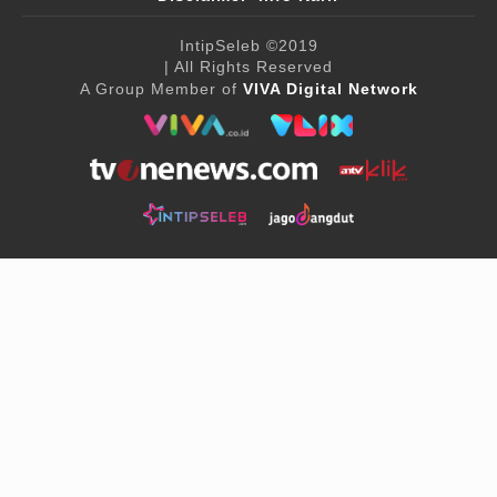
IntipSeleb
©2019
| All Rights Reserved
A Group Member of
VIVA Digital Network