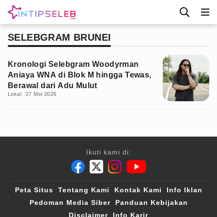
SELEBGRAM BRUNEI
Kronologi Selebgram Woodyrman
Aniaya WNA di Blok M hingga Tewas,
Berawal dari Adu Mulut
Lokal
27 Mei 2026
Ikuti kami di:
Peta Situs
Tentang Kami
Kontak Kami
Info Iklan
Pedoman Media Siber
Panduan Kebijakan
Disclaimer
Info Karir