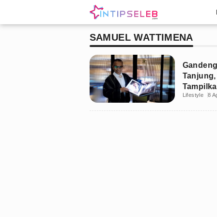
SAMUEL WATTIMENA
Gandeng 
Tanjung,
Tampilka
Lifestyle
8 A
Lewat Nu