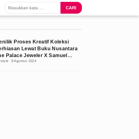
CARI
nilik Proses Kreatif Koleksi
erhiasan Lewat Buku Nusantara
he Palace Jeweler X Samuel
estyle
8 Agustus 2024
attimena