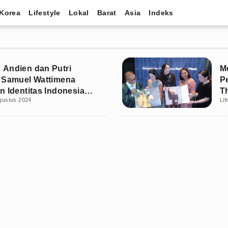
Korea
Lifestyle
Lokal
Barat
Asia
Indeks
Andien dan Putri
Me
 Samuel Wattimena
P
n Identitas Indonesia
T
gustus 2024
Lif
santara
W