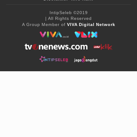
IntipSeleb
©2019
| All Rights Reserved
A Group Member of
VIVA Digital Network