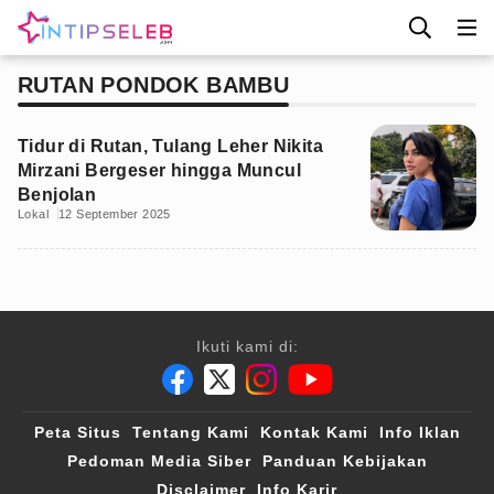
RUTAN PONDOK BAMBU
Tidur di Rutan, Tulang Leher Nikita
Mirzani Bergeser hingga Muncul
Benjolan
Lokal
12 September 2025
Ikuti kami di:
Peta Situs
Tentang Kami
Kontak Kami
Info Iklan
Pedoman Media Siber
Panduan Kebijakan
Disclaimer
Info Karir