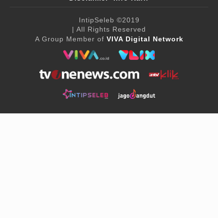
IntipSeleb
©2019
| All Rights Reserved
A Group Member of
VIVA Digital Network