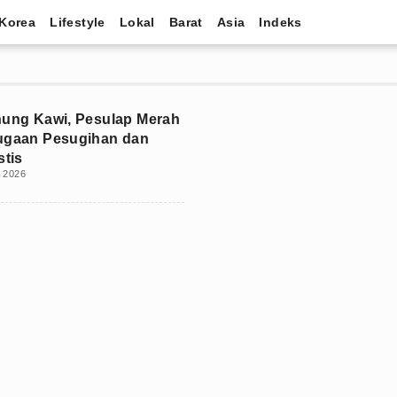
Korea
Lifestyle
Lokal
Barat
Asia
Indeks
nung Kawi, Pesulap Merah
ugaan Pesugihan dan
stis
i 2026