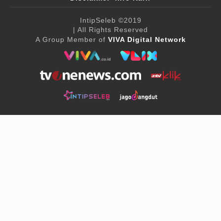
IntipSeleb
©2019
| All Rights Reserved
A Group Member of
VIVA Digital Network