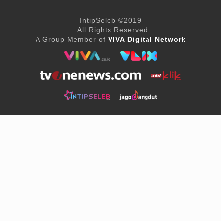
IntipSeleb
©2019
| All Rights Reserved
A Group Member of
VIVA Digital Network