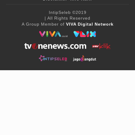
IntipSeleb
©2019
| All Rights Reserved
A Group Member of
VIVA Digital Network