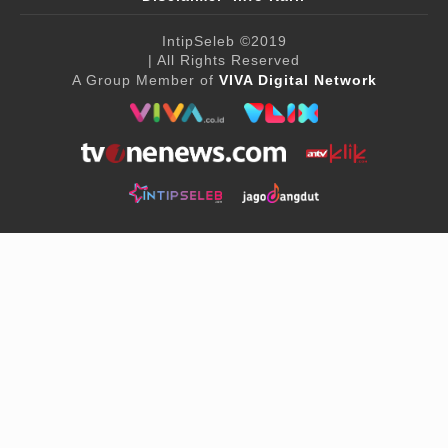
IntipSeleb
©2019
| All Rights Reserved
A Group Member of
VIVA Digital Network