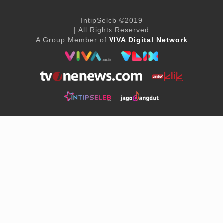
IntipSeleb
©2019
| All Rights Reserved
A Group Member of
VIVA Digital Network