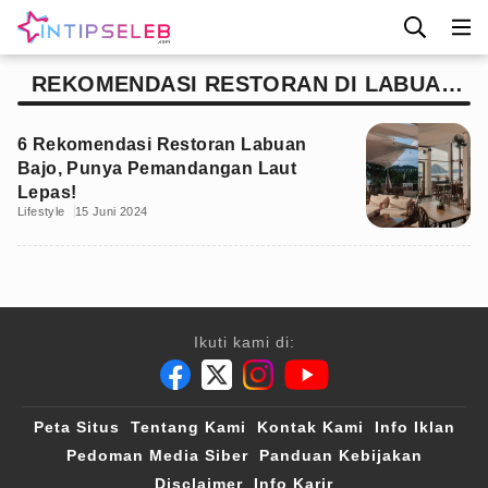
REKOMENDASI RESTORAN DI LABUAN
BAJO
6 Rekomendasi Restoran Labuan
Bajo, Punya Pemandangan Laut
Lepas!
Lifestyle
15 Juni 2024
Ikuti kami di:
Peta Situs
Tentang Kami
Kontak Kami
Info Iklan
Pedoman Media Siber
Panduan Kebijakan
Disclaimer
Info Karir