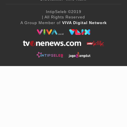
IntipSeleb
©2019
| All Rights Reserved
A Group Member of
VIVA Digital Network