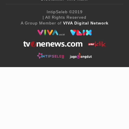
IntipSeleb
©2019
| All Rights Reserved
A Group Member of
VIVA Digital Network