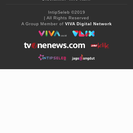
IntipSeleb
©2019
| All Rights Reserved
A Group Member of
VIVA Digital Network