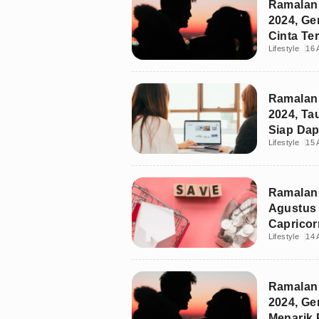
Ramalan 
2024, Ge
Cinta Te
Lifestyle
16 
Ramalan 
2024, Ta
Siap Dap
Lifestyle
15 
Ramalan
Agustus 
Caprico
Lifestyle
14 
Tipis Be
Ramalan 
2024, Ge
Menarik 