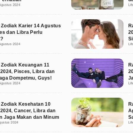
Agustus 2024
Lif
B
Zodiak Karier 14 Agustus
R
ies dan Libra Perlu
2
a?
S
Agustus 2024
Lif
 Zodiak Keuangan 11
R
2024, Pisces, Libra dan
2
Jaga Dompetmu, Guys!
J
Agustus 2024
Lif
 Zodiak Kesehatan 10
R
2024, Cancer, Libra dan
A
rn Jaga Makan dan Minum
S
gustus 2024
Lif
W