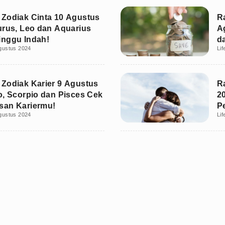
Zodiak Cinta 10 Agustus
R
urus, Leo dan Aquarius
A
nggu Indah!
d
gustus 2024
Lif
K
Zodiak Karier 9 Agustus
R
o, Scorpio dan Pisces Cek
2
san Kariermu!
P
gustus 2024
Lif