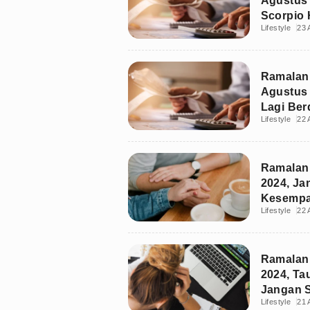
Agustus 
Scorpio 
Lifestyle
23 
Ramalan
Agustus 
Lagi Ber
Lifestyle
22 
Ramalan 
2024, Ja
Kesempa
Lifestyle
22 
Ramalan 
2024, Ta
Jangan 
Lifestyle
21 