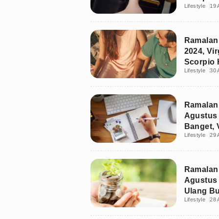
Lifestyle
19 
Irit
Ramalan 
2024, Vir
Scorpio 
Lifestyle
30 
Ramalan
Agustus 
Banget, 
Lifestyle
29 
Ramalan
Agustus 
Ulang Bu
Lifestyle
28 
Investasi