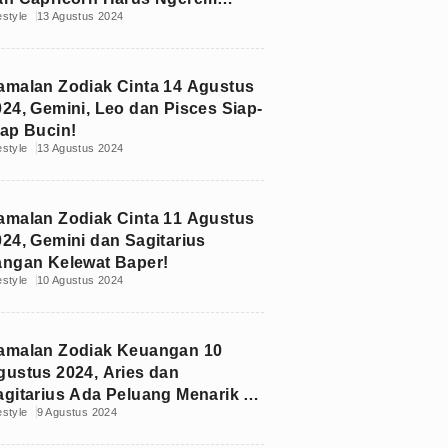
estyle
13 Agustus 2024
elanja?
amalan Zodiak Cinta 14 Agustus
024, Gemini, Leo dan Pisces Siap-
iap Bucin!
estyle
13 Agustus 2024
amalan Zodiak Cinta 11 Agustus
024, Gemini dan Sagitarius
angan Kelewat Baper!
estyle
10 Agustus 2024
amalan Zodiak Keuangan 10
gustus 2024, Aries dan
agitarius Ada Peluang Menarik di
estyle
9 Agustus 2024
eekend Ini