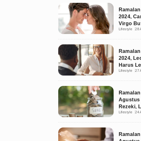
Ramalan 
2024, Ca
Virgo Bu
Lifestyle
28 
Ramalan 
2024, Le
Harus Le
Lifestyle
27 
Ramalan
Agustus 
Rezeki, 
Lifestyle
24 
Pengelua
Ramalan