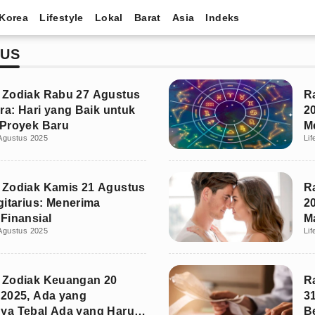
Korea
Lifestyle
Lokal
Barat
Asia
Indeks
TUS
 Zodiak Rabu 27 Agustus
R
bra: Hari yang Baik untuk
20
Proyek Baru
M
Agustus 2025
Lif
 Zodiak Kamis 21 Agustus
R
gitarius: Menerima
2
Finansial
M
Agustus 2025
Lif
S
 Zodiak Keuangan 20
R
2025, Ada yang
3
ya Tebal Ada yang Harus
B