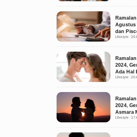
Ramalan
Agustus 
dan Pisc
Lifestyle
20 
Tipis?
Ramalan 
2024, Ge
Ada Hal 
Lifestyle
20 
Ramalan 
2024, Ge
Asmara M
Lifestyle
17 