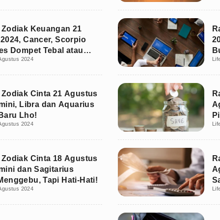
 Zodiak Keuangan 21
R
2024, Cancer, Scorpio
20
es Dompet Tebal atau
B
Agustus 2024
Lif
Zodiak Cinta 21 Agustus
R
mini, Libra dan Aquarius
A
Baru Lho!
P
Agustus 2024
Lif
Ir
Zodiak Cinta 18 Agustus
R
mini dan Sagitarius
A
enggebu, Tapi Hati-Hati!
S
Agustus 2024
Lif
D