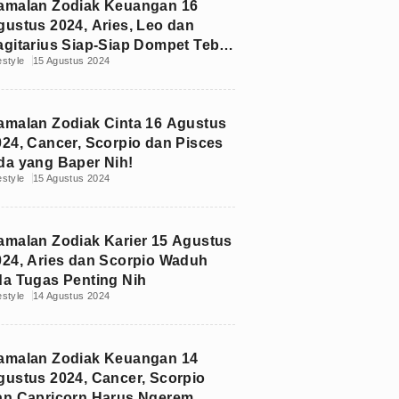
amalan Zodiak Keuangan 16
gustus 2024, Aries, Leo dan
agitarius Siap-Siap Dompet Tebal
estyle
15 Agustus 2024
au Tipis
amalan Zodiak Cinta 16 Agustus
024, Cancer, Scorpio dan Pisces
da yang Baper Nih!
estyle
15 Agustus 2024
amalan Zodiak Karier 15 Agustus
024, Aries dan Scorpio Waduh
da Tugas Penting Nih
estyle
14 Agustus 2024
amalan Zodiak Keuangan 14
gustus 2024, Cancer, Scorpio
an Capricorn Harus Ngerem