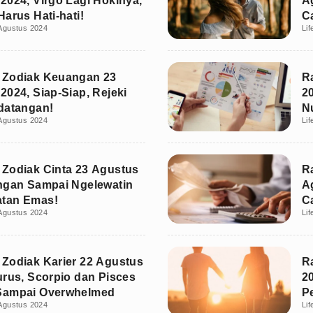
2024, Virgo Lagi Hokinya,
A
Harus Hati-hati!
C
Agustus 2024
Lif
 Zodiak Keuangan 23
R
2024, Siap-Siap, Rejeki
2
datangan!
N
Agustus 2024
Lif
Zodiak Cinta 23 Agustus
R
ngan Sampai Ngelewatin
A
tan Emas!
C
Agustus 2024
Lif
Zodiak Karier 22 Agustus
R
urus, Scorpio dan Pisces
2
Sampai Overwhelmed
P
Agustus 2024
Lif