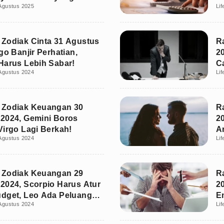
Agustus 2025
Lif
Zodiak Cinta 31 Agustus
R
go Banjir Perhatian,
2
Harus Lebih Sabar!
C
Agustus 2024
Lif
 Zodiak Keuangan 30
R
2024, Gemini Boros
2
Virgo Lagi Berkah!
A
Agustus 2024
Lif
 Zodiak Keuangan 29
R
2024, Scorpio Harus Atur
2
dget, Leo Ada Peluang
E
Agustus 2024
Lif
!