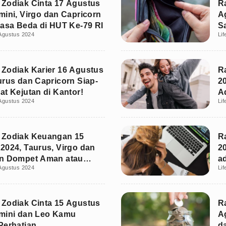
Zodiak Cinta 17 Agustus
R
mini, Virgo dan Capricorn
A
rasa Beda di HUT Ke-79 RI
S
Agustus 2024
Lif
at
Zodiak Karier 16 Agustus
R
urus dan Capricorn Siap-
2
at Kejutan di Kantor!
A
Agustus 2024
Lif
 Zodiak Keuangan 15
R
2024, Taurus, Virgo dan
2
rn Dompet Aman atau
a
Agustus 2024
Lif
sok?
Zodiak Cinta 15 Agustus
R
mini dan Leo Kamu
A
Perhatian
d