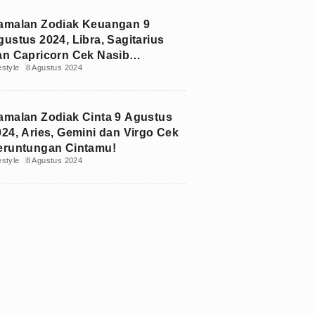
amalan Zodiak Keuangan 9
gustus 2024, Libra, Sagitarius
an Capricorn Cek Nasib
estyle
8 Agustus 2024
euanganmu Besok!
amalan Zodiak Cinta 9 Agustus
024, Aries, Gemini dan Virgo Cek
eruntungan Cintamu!
estyle
8 Agustus 2024