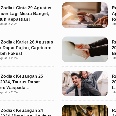
Zodiak Cinta 29 Agustus
R
ncer Lagi Mesra Banget,
A
tuh Kepastian!
R
Agustus 2024
Lif
Zodiak Karier 28 Agustus
R
o Dapat Pujian, Capricorn
2
bih Fokus!
B
Agustus 2024
Lif
 Zodiak Keuangan 25
R
2024, Taurus Dapat
2
Leo Waspada
L
Agustus 2024
Lif
ran!
 Zodiak Keuangan 24
R