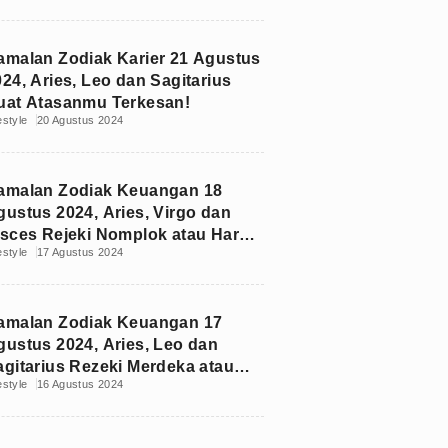
amalan Zodiak Karier 21 Agustus
24, Aries, Leo dan Sagitarius
uat Atasanmu Terkesan!
estyle
20 Agustus 2024
amalan Zodiak Keuangan 18
gustus 2024, Aries, Virgo dan
isces Rejeki Nomplok atau Harus
estyle
17 Agustus 2024
it?
amalan Zodiak Keuangan 17
gustus 2024, Aries, Leo dan
agitarius Rezeki Merdeka atau
estyle
16 Agustus 2024
ompet Kosong