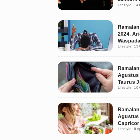
Lifestyle
14 
Ramalan 
2024, Ar
Waspad
Lifestyle
13 
Ramalan
Agustus 
Taurus 
Lifestyle
10 
Ramalan
Agustus 
Caprico
Lifestyle
9 A