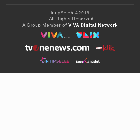
IntipSeleb
©2019
| All Rights Reserved
A Group Member of
VIVA Digital Network