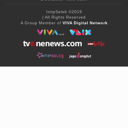
IntipSeleb
©2019
| All Rights Reserved
A Group Member of
VIVA Digital Network