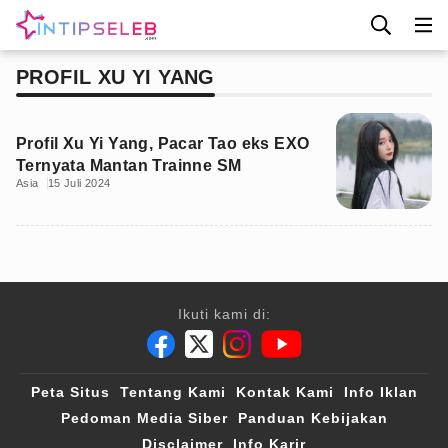
PROFIL XU YI YANG
Profil Xu Yi Yang, Pacar Tao eks EXO
Ternyata Mantan Trainne SM
Asia
15 Juli 2024
Ikuti kami di:
Peta Situs
Tentang Kami
Kontak Kami
Info Iklan
Pedoman Media Siber
Panduan Kebijakan
Disclaimer
Info Karir