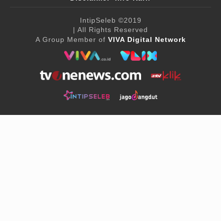
IntipSeleb
©2019
| All Rights Reserved
A Group Member of
VIVA Digital Network