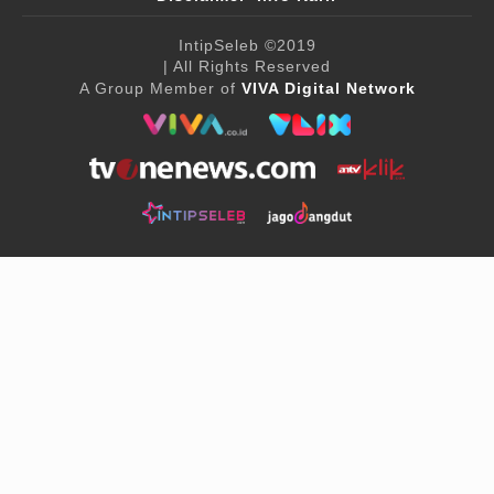
IntipSeleb
©2019
| All Rights Reserved
A Group Member of
VIVA Digital Network