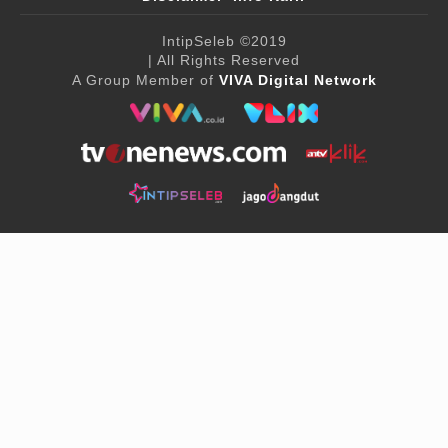
IntipSeleb
©2019
| All Rights Reserved
A Group Member of
VIVA Digital Network