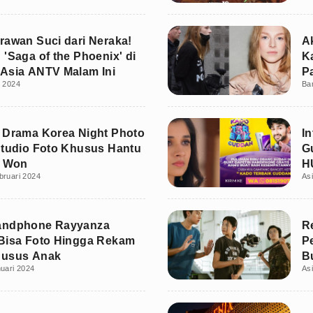
rawan Suci dari Neraka!
A
 'Saga of the Phoenix' di
K
Asia ANTV Malam Ini
P
t 2024
Ba
 Drama Korea Night Photo
I
Studio Foto Khusus Hantu
G
o Won
H
bruari 2024
As
H
andphone Rayyanza
R
Bisa Foto Hingga Rekam
P
husus Anak
B
uari 2024
As