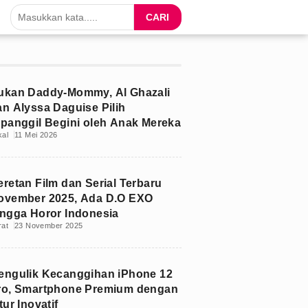
CARI
ukan Daddy-Mommy, Al Ghazali
an Alyssa Daguise Pilih
ipanggil Begini oleh Anak Mereka
kal
11 Mei 2026
eretan Film dan Serial Terbaru
ovember 2025, Ada D.O EXO
ingga Horor Indonesia
rat
23 November 2025
engulik Kecanggihan iPhone 12
ro, Smartphone Premium dengan
tur Inovatif