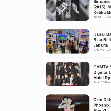
Sinopsis
(2015), 
Ketika M
Korea
19 De
Kabar Ba
Bisa Bel
Jakarta
Lifestyle
1 D
GMMTV 
Digelar 
Mulai Rp
Asia
15 Nov
Okin Did
Phoenix,
Mana?