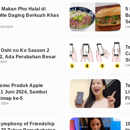
 Makan Pho Halal di
5
 Mie Daging Berkuah Khas
B
S
Juli 2024
Lif
T
 Oshi no Ko Season 2
C
2, Ada Perubahan Besar
Si
 2024
Lif
romo Produk Apple
T
1 Juni 2024, Sambut
L
gimap ke-5
F
i 2024
Lo
R
Symphony of Friendship
1