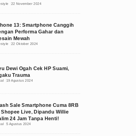
estyle
22 November 2024
Phone 13: Smartphone Canggih
engan Performa Gahar dan
esain Mewah
estyle
22 Oktober 2024
yu Dewi Ogah Cek HP Suami,
gaku Trauma
kal
19 Agustus 2024
lash Sale Smartphone Cuma 8RB
i Shopee Live, Dipandu Willie
alim 24 Jam Tanpa Henti!
kal
5 Agustus 2024