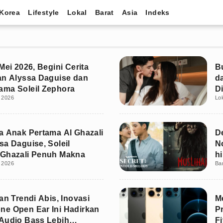
Korea
Lifestyle
Lokal
Barat
Asia
Indeks
Mei 2026, Begini Cerita
B
an Alyssa Daguise dan
d
ma Soleil Zephora
D
 2026
Lo
a Anak Pertama Al Ghazali
D
sa Daguise, Soleil
N
 Ghazali Penuh Makna
h
 2026
Ba
an Trendi Abis, Inovasi
M
e Open Ear Ini Hadirkan
P
Audio Bass Lebih
Fi