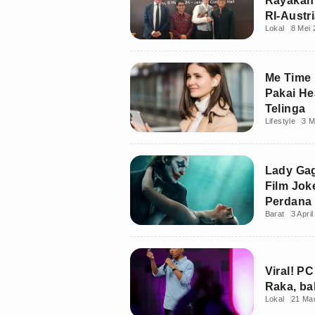
Rayakan
RI-Austr
Lokal
8 Mei 
Universa
Me Time 
Pakai He
Telinga
Lifestyle
3 M
Lady Gag
Film Joke
Perdana
Barat
3 Apri
Viral! P
Raka, ba
Lokal
21 Ma