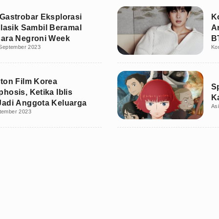
Gastrobar Eksplorasi
K
Klasik Sambil Beramal
A
cara Negroni Week
B
September 2023
Ko
ton Film Korea
S
hosis, Ketika Iblis
K
adi Anggota Keluarga
As
tember 2023