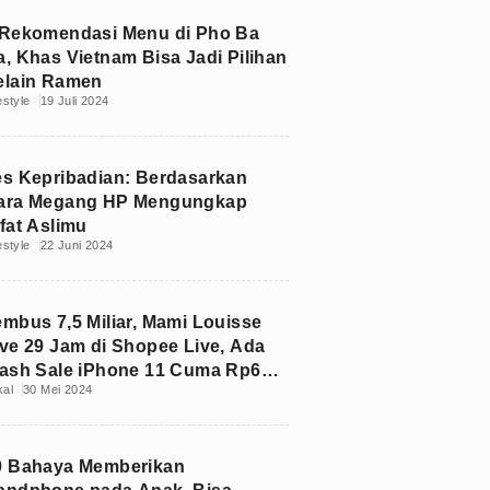
 Rekomendasi Menu di Pho Ba
a, Khas Vietnam Bisa Jadi Pilihan
elain Ramen
estyle
19 Juli 2024
es Kepribadian: Berdasarkan
ara Megang HP Mengungkap
fat Aslimu
estyle
22 Juni 2024
embus 7,5 Miliar, Mami Louisse
ive 29 Jam di Shopee Live, Ada
lash Sale iPhone 11 Cuma Rp6
kal
30 Mei 2024
ibu
0 Bahaya Memberikan