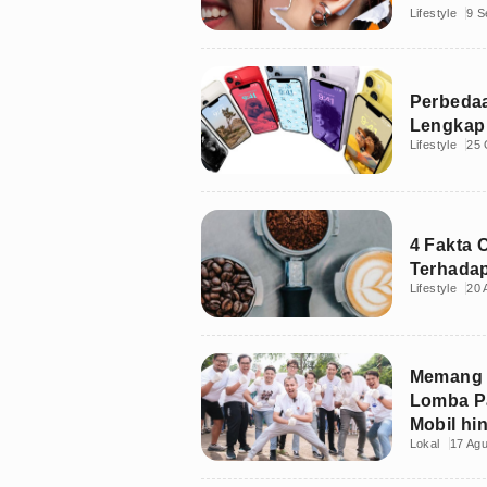
Lifestyle
9 S
Nendan
Perbedaa
Lengkap
Lifestyle
25 
4 Fakta 
Terhada
Lifestyle
20 
Memang S
Lomba Pa
Mobil hi
Lokal
17 Ag