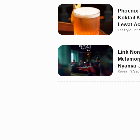
Phoenix 
Koktail 
Lewat A
Lifestyle
22 
Link Non
Metamorp
Nyamar J
Korea
9 Sep