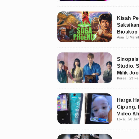
Kisah Pe
Saksikan
Bioskop 
Asia
3 Mare
Sinopsis
Studio, 
Milik Jo
Korea
23 Fe
Harga H
Cipung, 
Video K
Lokal
20 Jan