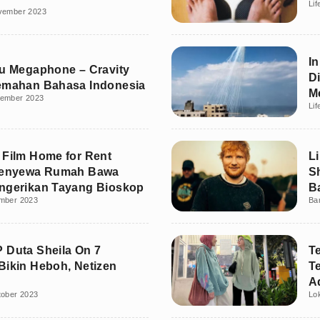
Lif
vember 2023
I
gu Megaphone – Cravity
D
emahan Bahasa Indonesia
M
ember 2023
Lif
 Film Home for Rent
L
 Penyewa Rumah Bawa
S
ngerikan Tayang Bioskop
B
mber 2023
Ba
 Duta Sheila On 7
T
Bikin Heboh, Netizen
T
A
tober 2023
Lo