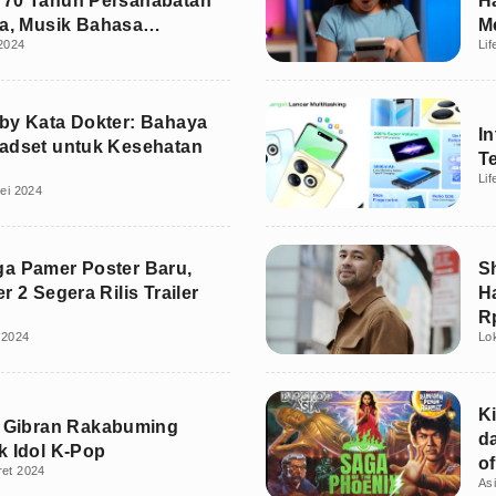
 70 Tahun Persahabatan
H
ia, Musik Bahasa
M
2024
Lif
l
by Kata Dokter: Bahaya
In
adset untuk Kesehatan
T
Lif
ei 2024
a Pamer Poster Baru,
S
r 2 Segera Rilis Trailer
H
R
l 2024
Lo
R
K
C Gibran Rakabuming
d
k Idol K-Pop
o
ret 2024
As
A