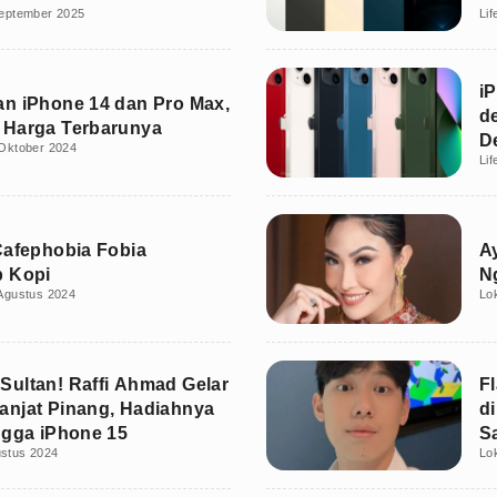
eptember 2025
Lif
g
i
n iPhone 14 dan Pro Max,
d
 Harga Terbarunya
D
Oktober 2024
Lif
Cafephobia Fobia
A
p Kopi
N
Agustus 2024
Lo
ultan! Raffi Ahmad Gelar
F
njat Pinang, Hadiahnya
d
ngga iPhone 15
S
ustus 2024
Lo