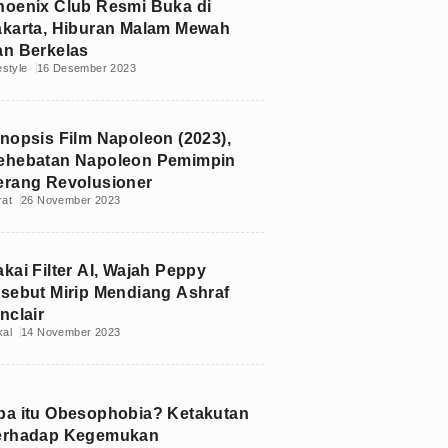
hoenix Club Resmi Buka di
akarta, Hiburan Malam Mewah
an Berkelas
estyle
16 Desember 2023
inopsis Film Napoleon (2023),
ehebatan Napoleon Pemimpin
erang Revolusioner
rat
26 November 2023
kai Filter AI, Wajah Peppy
isebut Mirip Mendiang Ashraf
nclair
kal
14 November 2023
pa itu Obesophobia? Ketakutan
erhadap Kegemukan