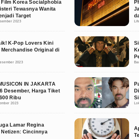
 Film Korea Socialphobia
P
Misteri Tewasnya Wanita
J
enjadi Target
d
sember 2023
Lif
ik! K-Pop Lovers Kini
S
i Merchandise Original di
K
P
esember 2023
Ba
MUSICON IN JAKARTA
Pa
16 Desember, Harga Tiket
D
600 Ribu
Si
ember 2023
Lo
uga Lamar Regina
A
 Netizen: Cincinnya
T