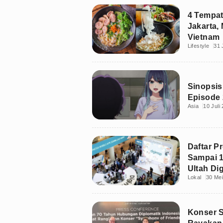
4 Tempat
Jakarta,
Vietnam
Lifestyle
31 
Sinopsis
Episode 
Asia
10 Juli
Daftar P
Sampai 1
Ultah Di
Lokal
30 Me
Konser 