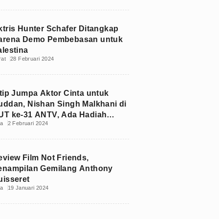
ktris Hunter Schafer Ditangkap
arena Demo Pembebasan untuk
alestina
rat
28 Februari 2024
ntip Jumpa Aktor Cinta untuk
uddan, Nishan Singh Malkhani di
UT ke-31 ANTV, Ada Hadiah
ia
2 Februari 2024
andphone
eview Film Not Friends,
enampilan Gemilang Anthony
uisseret
ia
19 Januari 2024