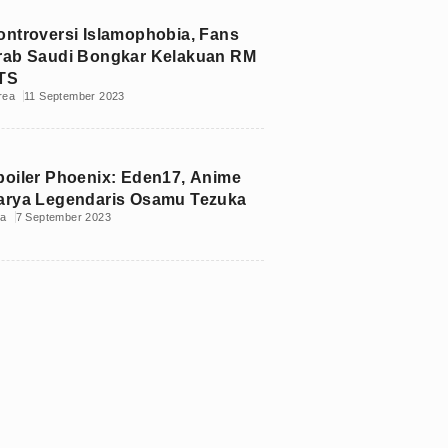
ontroversi Islamophobia, Fans
rab Saudi Bongkar Kelakuan RM
TS
rea
11 September 2023
poiler Phoenix: Eden17, Anime
arya Legendaris Osamu Tezuka
ia
7 September 2023