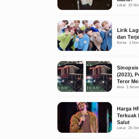
Lokal
10 No
Lirik La
dan Terj
Korea
1 Nov
Sinopsis
(2023),
Teror Me
Asia
1 Nove
Harga HP
Terkuak 
Salut
Lokal
25 Ok