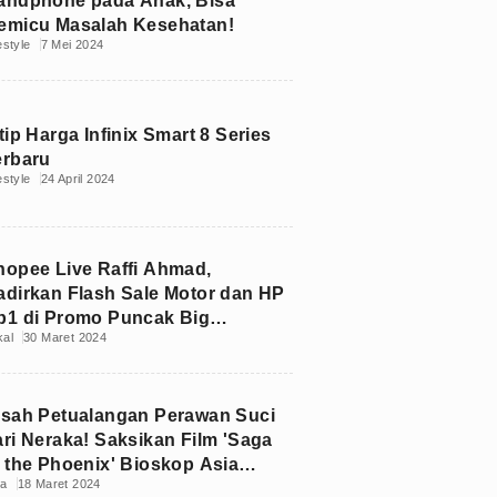
andphone pada Anak, Bisa
emicu Masalah Kesehatan!
estyle
7 Mei 2024
tip Harga Infinix Smart 8 Series
erbaru
estyle
24 April 2024
hopee Live Raffi Ahmad,
adirkan Flash Sale Motor dan HP
p1 di Promo Puncak Big
kal
30 Maret 2024
amadan Sale 2024
isah Petualangan Perawan Suci
ari Neraka! Saksikan Film 'Saga
f the Phoenix' Bioskop Asia
ia
18 Maret 2024
NTV