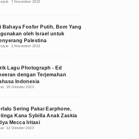
estyle
7 November 2023
ni Bahaya Fosfor Putih, Bom Yang
igunakan oleh Israel untuk
enyerang Palestina
estyle
1 November 2023
irik Lagu Photograph - Ed
heeran dengan Terjemahan
ahasa Indonesia
rat
25 Oktober 2023
erlalu Sering Pakai Earphone,
elinga Kana Sybilla Anak Zaskia
dya Mecca Iritasi
kal
12 Oktober 2023