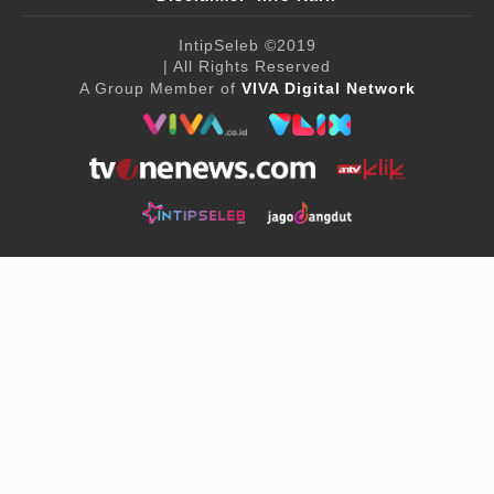
IntipSeleb
©2019
| All Rights Reserved
A Group Member of
VIVA Digital Network