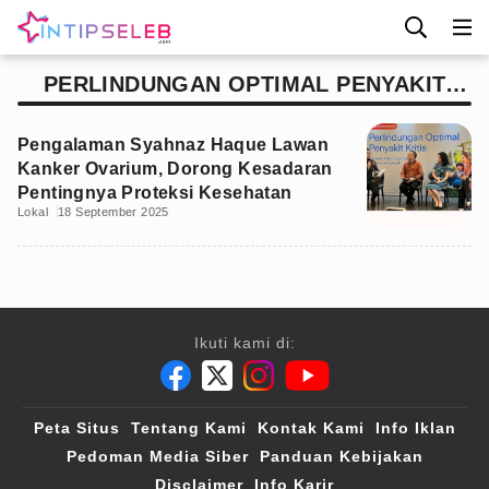
PERLINDUNGAN OPTIMAL PENYAKIT
KRITIS
Pengalaman Syahnaz Haque Lawan
Kanker Ovarium, Dorong Kesadaran
Pentingnya Proteksi Kesehatan
Lokal
18 September 2025
Ikuti kami di:
Peta Situs
Tentang Kami
Kontak Kami
Info Iklan
Pedoman Media Siber
Panduan Kebijakan
Disclaimer
Info Karir