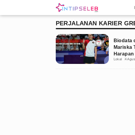
PERJALANAN KARIER GR
Biodata 
Mariska 
Harapan 
Lokal
4 Agu
Paris