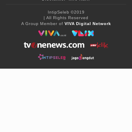
IntipSeleb
©2019
| All Rights Reserved
A Group Member of
VIVA Digital Network