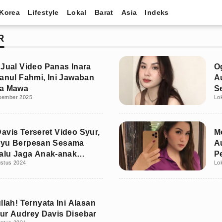
Korea
Lifestyle
Lokal
Barat
Asia
Indeks
R
 Jual Video Panas Inara
O
sanul Fahmi, Ini Jawaban
A
na Mawa
S
sember 2025
Lo
avis Terseret Video Syur,
M
ayu Berpesan Sesama
A
lalu Jaga Anak-anak
P
ustus 2024
Lo
llah! Ternyata Ini Alasan
ur Audrey Davis Disebar