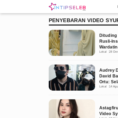
PENYEBARAN VIDEO SYU
Dituding
Rusli-In
Wardati
Lokal
28 De
Audrey D
David B
Ortu: Se
Lokal
14 Ag
Kalian
Astagfiru
Video Sy