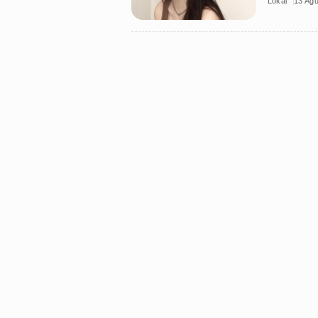
Lokal
13 Ag