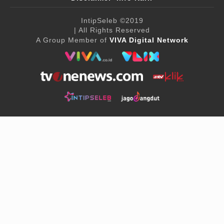
IntipSeleb
©2019
| All Rights Reserved
A Group Member of
VIVA Digital Network