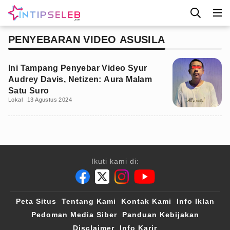
PENYEBARAN VIDEO ASUSILA
Ini Tampang Penyebar Video Syur
Audrey Davis, Netizen: Aura Malam
Satu Suro
Lokal
13 Agustus 2024
Ikuti kami di:
Peta Situs
Tentang Kami
Kontak Kami
Info Iklan
Pedoman Media Siber
Panduan Kebijakan
Disclaimer
Info Karir