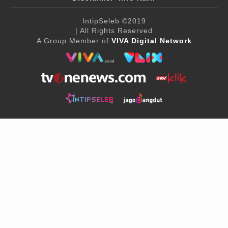
IntipSeleb
©2019
| All Rights Reserved
A Group Member of
VIVA Digital Network