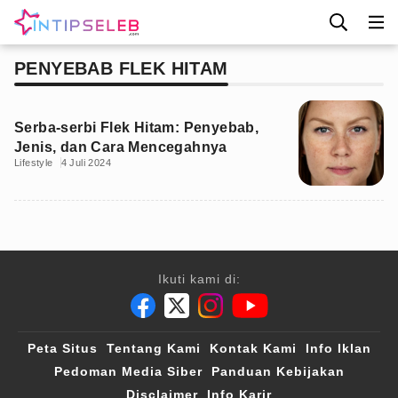
PENYEBAB FLEK HITAM
Serba-serbi Flek Hitam: Penyebab,
Jenis, dan Cara Mencegahnya
Lifestyle
4 Juli 2024
Ikuti kami di:
Peta Situs
Tentang Kami
Kontak Kami
Info Iklan
Pedoman Media Siber
Panduan Kebijakan
Disclaimer
Info Karir