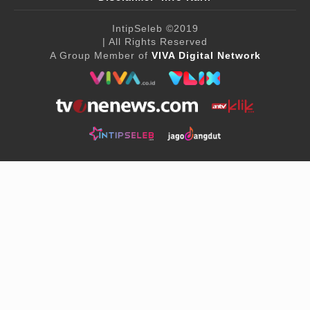
IntipSeleb
©2019
| All Rights Reserved
A Group Member of
VIVA Digital Network