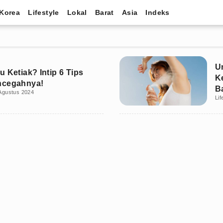
Korea
Lifestyle
Lokal
Barat
Asia
Indeks
U
u Ketiak? Intip 6 Tips
K
ncegahnya!
B
Agustus 2024
Lif