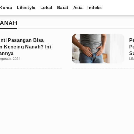
Korea
Lifestyle
Lokal
Barat
Asia
Indeks
NANAH
nti Pasangan Bisa
P
n Kencing Nanah? Ini
P
sannya
S
Agustus 2024
Lif