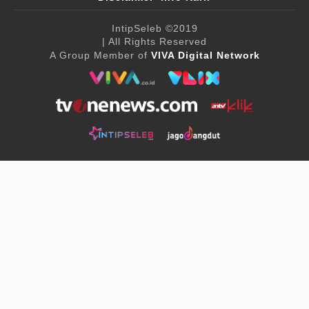
IntipSeleb
©2019
| All Rights Reserved
A Group Member of
VIVA Digital Network