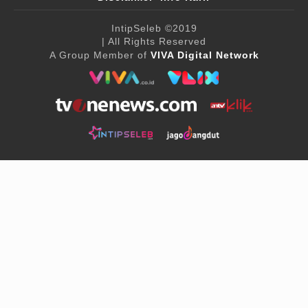
IntipSeleb
©2019
| All Rights Reserved
A Group Member of
VIVA Digital Network