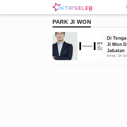
PARK JI WON
Di Tenga
Ji Won D
Jabatan
Korea
24 Jul