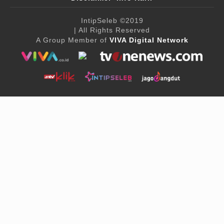
IntipSeleb
©2019
| All Rights Reserved
A Group Member of
VIVA Digital Network